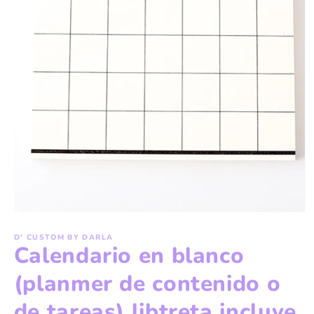
Open
media
1
D' CUSTOM BY DARLA
Calendario en blanco
in
modal
(planmer de contenido o
de tareas) libtreta incluye