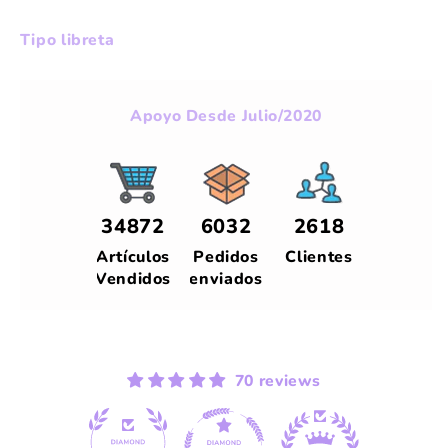
libtreta
libtreta
incluye
incluye
Tipo libreta
12
12
calendarios
calendarios
Apoyo Desde Julio/2020
34872
6032
2618
Artículos
Pedidos
Clientes
Vendidos
enviados
70 reviews