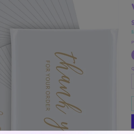
S
P
Q