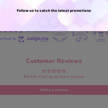
70 reviews
70
erified by
Customer Reviews
Be the first to write a review
Write a review