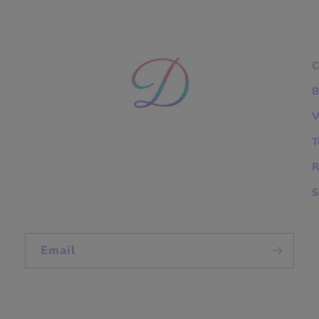
C
B
V
T
R
S
Email