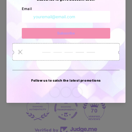
Apoyo Desde Julio/2020
34872
6032
2618
Artículos
Pedidos
Clientes
Vendidos
enviados
70 reviews
70
Verified by