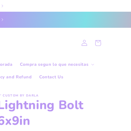
Tiempo de procesamiento; 24 horas.
Log
Cart
in
orada
Compra segun lo que necesitas
icy and Refund
Contact Us
' CUSTOM BY DARLA
Lightning Bolt
6x9in