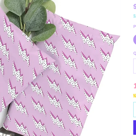
S
P
Q