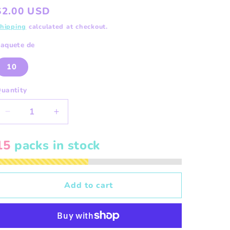
Regular
$2.00 USD
price
hipping
calculated at checkout.
aquete de
10
uantity
Decrease
Increase
quantity
quantity
for
for
15
packs in stock
Lightning
Lightning
Bolt
Bolt
6x9in
6x9in
Add to cart