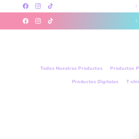
Skip to
Facebook
Instagram
TikTok
content
Welcome to our store
Facebook
Instagram
TikTok
Todos Nuestros Productos
Productos P
Productos Digitales
T-shi
Skip to
product
information