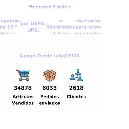
More payment options
🦄
🦄
Aprobadas
Paquetes
🦄
🦄Livianas,
por USPS,
de 10 *
Resistentes
pero extra
UPS,
Bolsas
al Agua
resistentes
FEDEX &
de Envío
DHL
Apoyo Desde Julio/2020
34878
6033
2618
Artículos
Pedidos
Clientes
Vendidos
enviados