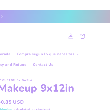
Log
Cart
in
orada
Compra segun lo que necesitas
icy and Refund
Contact Us
' CUSTOM BY DARLA
Makeup 9x12in
Regular
$0.85 USD
price
hipping
calculated at checkout.