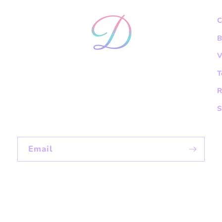
C
B
V
T
R
S
Email
ayment