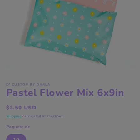
Open
media
1
D' CUSTOM BY DARLA
Pastel Flower Mix 6x9in
in
modal
Regular
$2.50 USD
price
Shipping
calculated at checkout.
Paquete de
10