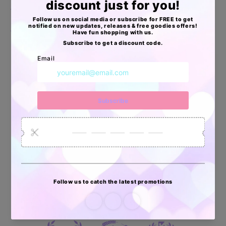
🦄Resistentes al Agua
🦄Livianas, pero extra resistentes
Apoyo Desde Julio/2020
34872
6032
2618
Artículos
Pedidos
Clientes
Vendidos
enviados
70 reviews