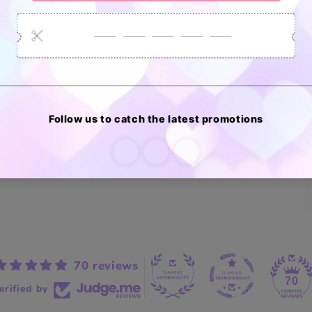
70 reviews
70
erified by