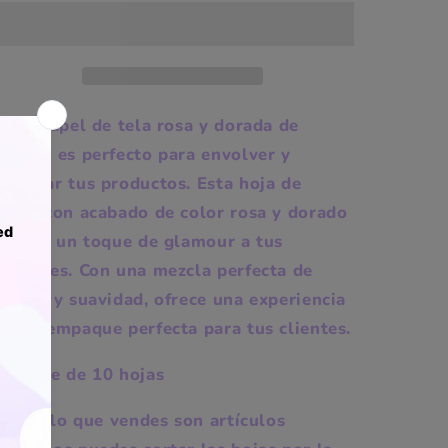
Este papel de tela rosa y dorada de
20x14" es perfecto para envolver y
empacar tus productos. Esta hoja de
papel con acabado de color rosa y dorado
le dará un toque de glamour a tus
paquetes. Con una mezcla perfecta de
ureza y suavidad, ofrece una experiencia
de desempaque perfecta para tus clientes.
Paquete de 10 hojas
ip: si lo que vendes son artículos