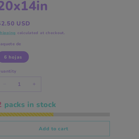
20x14in
Regular
$2.50 USD
price
hipping
calculated at checkout.
aquete de
6 hojas
uantity
Decrease
Increase
quantity
quantity
for
for
2
packs in stock
Boho
Boho
heart
heart
tissue
tissue
paper
paper
Add to cart
20x14in
20x14in