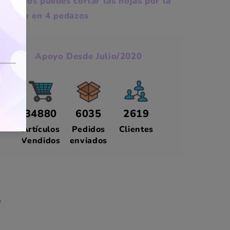
pequeños puedes cortar las hojas por la
mitad o en 4 pedazos
Apoyo Desde Julio/2020
34880
6035
2619
Artículos
Pedidos
Clientes
Vendidos
enviados