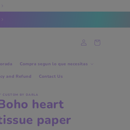
Log
Cart
in
orada
Compra segun lo que necesitas
icy and Refund
Contact Us
' CUSTOM BY DARLA
Boho heart
tissue paper