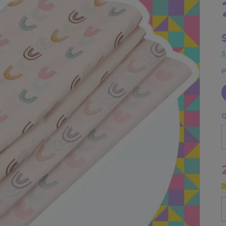
S
P
Q