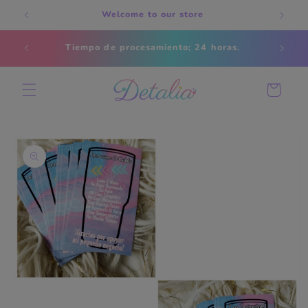
Skip to
Welcome to our store
content
Estados
Tiempo de procesamiento; 24 horas.
s
Cart
Skip to
product
information