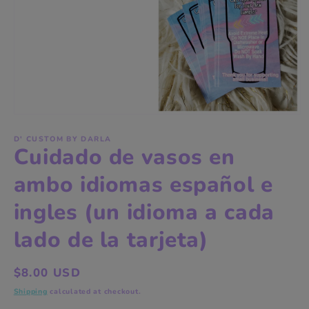
Open
media
1
D' CUSTOM BY DARLA
Cuidado de vasos en
in
modal
ambo idiomas español e
ingles (un idioma a cada
lado de la tarjeta)
Regular
$8.00 USD
price
Shipping
calculated at checkout.