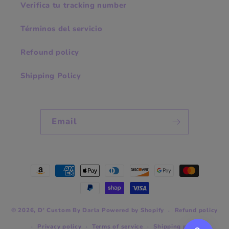
Verifica tu tracking number
Términos del servicio
Refound policy
Shipping Policy
Email
Payment
methods
© 2026,
D' Custom By Darla
Powered by Shopify
Refund policy
Privacy policy
Terms of service
Shipping policy