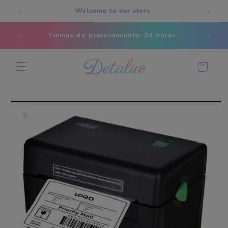
Skip to
Welcome to our store
content
Estados
Tiempo de procesamiento; 24 horas.
s
Cart
Skip to
product
information