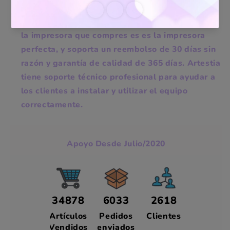
etiquetas de envío Artestia será inspeccionada
antes de salir de la fábrica para garantizar que
la impresora que compres es es la impresora
perfecta, y soporta un reembolso de 30 días sin
razón y garantía de calidad de 365 días. Artestia
tiene soporte técnico profesional para ayudar a
los clientes a instalar y utilizar el equipo
correctamente.
Apoyo Desde Julio/2020
34878
6033
2618
Artículos
Pedidos
Clientes
Vendidos
enviados