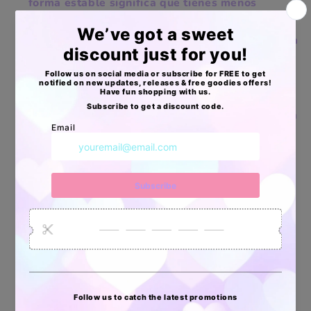
forma estable significa que tienes menos
molestias y no tienes que preocuparte por
reparar tu impresora. Nuestra impresora térmica
de etiquetas puede funcionar sin parar durante
12 horas o más. Imprime hasta 200.000
etiquetas térmicas de 3.9 x 5.9 in hasta que la
vida útil de la cabeza de impresión. La avanzada
tecnología térmica directa imprime sin
necesidad de tóner o tinta.
Funciona con cualquier etiqueta térmica
directa: incluyendo etiquetas de almacén,
etiquetas de envío, etiquetas de nutrición
alimentaria, etiquetas de joyas, Shopify, Etsy,
eBay, Amazon, Poshmark, FedEx, ShipStation,
ShippingEasy, Shippo, Ordoro, etc. Ancho de
impresión: de 1.25 a 4.25 pulgadas (ajustable).
Garantía de calidad: cada impresora de