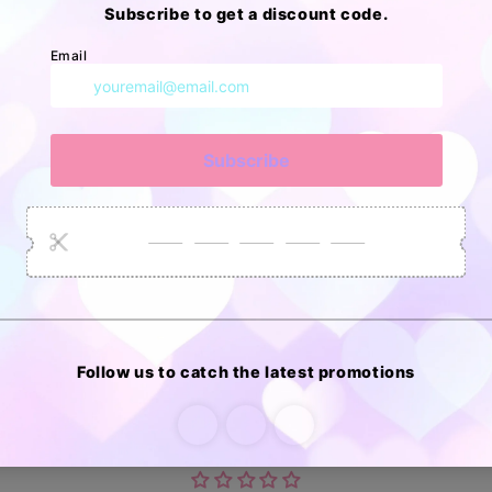
70 reviews
70
erified by
Customer Reviews