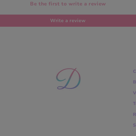
Be the first to write a review
Write a review
C
B
V
T
R
S