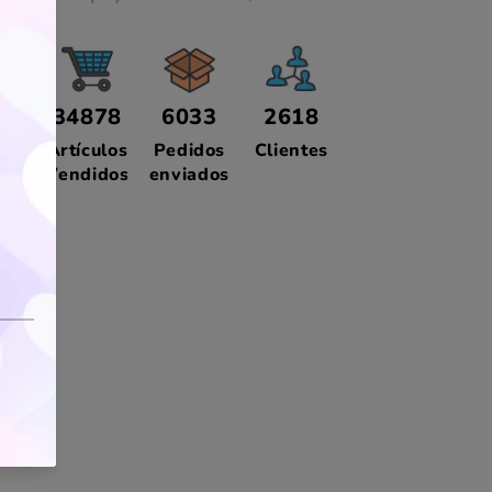
34878
6033
2618
Artículos
Pedidos
Clientes
Vendidos
enviados