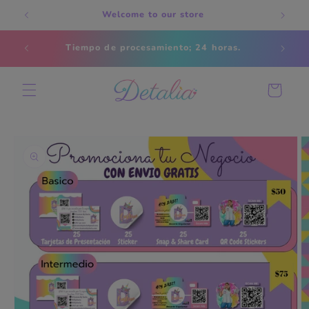
Skip to
Welcome to our store
content
Estados
Tiempo de procesamiento; 24 horas.
s
Cart
Skip to
product
information