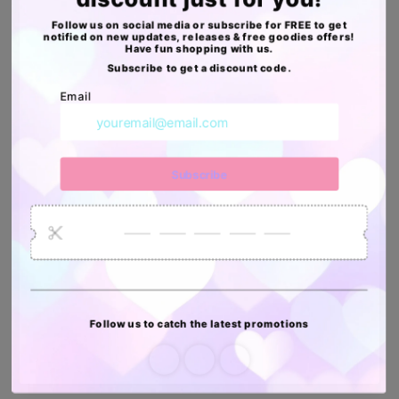
Con alguno de estos paquetes promocionales
podrás destacar tu marca
Y lo mejor con envio GRATIS
Apoyo Desde Julio/2020
34880
6035
2619
Artículos
Pedidos
Clientes
Vendidos
enviados