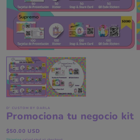
Open
O
media
m
1
2
in
in
modal
m
D' CUSTOM BY DARLA
Promociona tu negocio kit
Regular
$50.00 USD
price
Shipping
calculated at checkout.