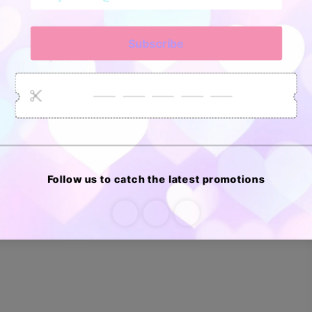
E
d
e