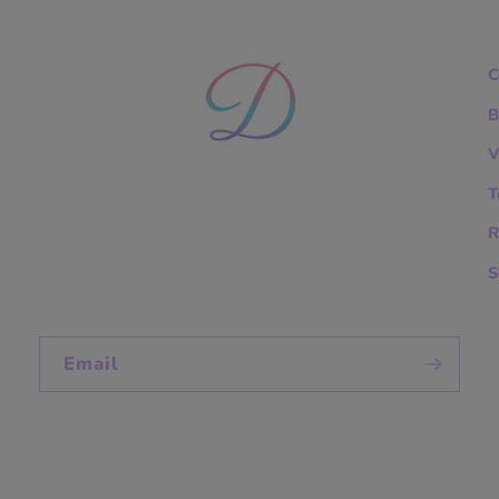
C
B
V
T
R
S
Email