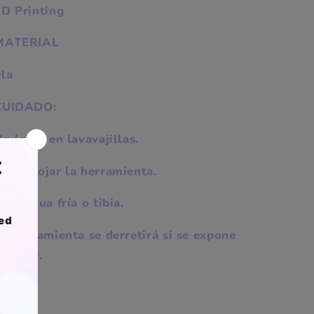
3D Printing
MATERIAL
pla
CUIDADO:
o lavar en lavavajillas.
No remojar la herramienta.
sar agua fría o tibia.
a herramienta se derretirá si se expone
l calor.
COLOR