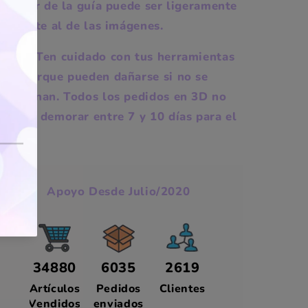
l color de la guía puede ser ligeramente
iferente al de las imágenes.
NOTA: Ten cuidado con tus herramientas
PLA porque pueden dañarse si no se
almacenan. Todos los pedidos en 3D no
pueden demorar entre 7 y 10 días para el
nvío.
Apoyo Desde Julio/2020
34880
6035
2619
Artículos
Pedidos
Clientes
Vendidos
enviados