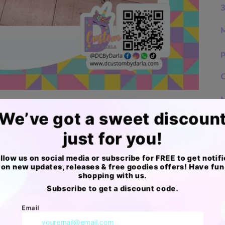
N
U
L
a